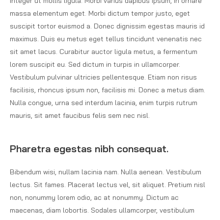
Integer ut mollis ligula. Morbi varius dapibus ipsum, in ornare
massa elementum eget. Morbi dictum tempor justo, eget
suscipit tortor euismod a. Donec dignissim egestas mauris id
maximus. Duis eu metus eget tellus tincidunt venenatis nec
sit amet lacus. Curabitur auctor ligula metus, a fermentum
lorem suscipit eu. Sed dictum in turpis in ullamcorper.
Vestibulum pulvinar ultricies pellentesque. Etiam non risus
facilisis, rhoncus ipsum non, facilisis mi. Donec a metus diam.
Nulla congue, urna sed interdum lacinia, enim turpis rutrum
mauris, sit amet faucibus felis sem nec nisl.
Pharetra egestas nibh consequat.
Bibendum wisi, nullam lacinia nam. Nulla aenean. Vestibulum
lectus. Sit fames. Placerat lectus vel, sit aliquet. Pretium nisl
non, nonummy lorem odio, ac at nonummy. Dictum ac
maecenas, diam lobortis. Sodales ullamcorper, vestibulum